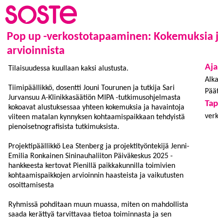
Pop up -verkostotapaaminen: Kokemuksia 
arvioinnista
Aja
Tilaisuudessa kuullaan kaksi alustusta.
Alka
Tiimipäällikkö, dosentti Jouni Tourunen ja tutkija Sari
Päät
Jurvansuu A-Klinikkasäätiön MIPA -tut­ki­mu­soh­jel­masta
Ta
kokoavat alustuksessaa yhteen kokemuksia ja havaintoja
verk
viiteen matalan kynnyksen kohtaamispaikkaan tehdyistä
pienoisetnografisista tutkimuksista.
Projektipäällikkö Lea Stenberg ja projektityöntekijä Jenni-
Emilia Ronkainen Sininauhaliiton Päiväkeskus 2025 -
hankkeesta kertovat Pienillä paikkakunnilla toimivien
kohtaamispaikkojen arvioinnin haasteista ja vaikutusten
osoittamisesta
Ryhmissä pohditaan muun muassa, miten on mahdollista
saada kerättyä tarvittavaa tietoa toiminnasta ja sen