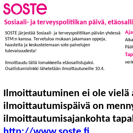
Sosiaali- ja terveyspolitiikan päivä, etäosal
Aja
SOSTE järjestää Sosiaali- ja terveyspolitiikan päivän yhdessä
STM:n kanssa. Tervetuloa mukaan jakamaan oppeja,
Alka
haasteita ja keskustelemaan sote-palvelujen
Päät
tulevaisuudesta!
Ta
verk
Ilmoittaudu tällä lomakkeella etäosallistujaksi.
Osallistumislinkki lähetetään ilmoittautuneille 10.4.
Ilmoittautuminen ei ole vielä 
ilmoittautumispäivä on menny
ilmoittautumisajankohta tapa
http://www.soste.fi