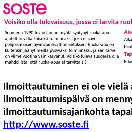
Voisiko olla tulevaisuus, jossa ei tarvita r
Aja
Suomeen 1990-luvun laman myötä syntynyt ruoka-apu
ajateltiin väliaikaiseksi toiminnaksi, joka ei sovi
Alka
pohjoismaisen hyvinvointivaltion eetoksen. Ruoka-apu on
Päät
kuitenkin jäänyt meillä pysyväksi toiminnaksi, ja sen tarve
Ta
on viime vuosina vain kasvanut. Voisiko tulevaisuudessa olla
Edus
mahdollista, että ruoka-apua ei tarvittaisi?
Ilmoittautuminen ei ole vielä 
ilmoittautumispäivä on menny
ilmoittautumisajankohta tapa
http://www.soste.fi