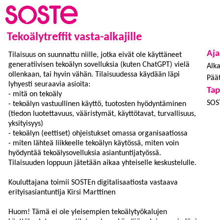
Tekoälytreffit vasta-alkajille
Aja
Tilaisuus on suunnattu niille, jotka eivät ole käyttäneet
generatiivisen tekoälyn sovelluksia (kuten ChatGPT) vielä
Alka
ollenkaan, tai hyvin vähän. Tilaisuudessa käydään läpi
Päät
lyhyesti seuraavia asioita:
Ta
- mitä on tekoäly
SOST
- tekoälyn vastuullinen käyttö, tuotosten hyödyntäminen
(tiedon luotettavuus, vääristymät, käyttötavat, turvallisuus,
yksityisyys)
- tekoälyn (eettiset) ohjeistukset omassa organisaatiossa
- miten lähteä liikkeelle tekoälyn käytössä, miten voin
hyödyntää tekoälysovelluksia asiantuntijatyössä.
Tilaisuuden loppuun jätetään aikaa yhteiselle keskustelulle.
Kouluttajana toimii SOSTEn digitalisaatiosta vastaava
erityisasiantuntija Kirsi Marttinen
Huom! Tämä ei ole yleisempien tekoälytyökalujen