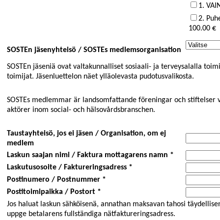
1. VAI
2. Puh
100.00 €
SOSTEn jäsenyhteisö / SOSTEs medlemsorganisation
SOSTEn jäseniä ovat valtakunnalliset sosiaali- ja terveysalalla toimi
toimijat. Jäsenluettelon näet ylläolevasta pudotusvalikosta.
SOSTEs medlemmar är landsomfattande föreningar och stiftelser 
aktörer inom social- och hälsovårdsbranschen.
Taustayhteisö, jos ei jäsen / Organisation, om ej
medlem
Laskun saajan nimi / Faktura mottagarens namn *
Laskutusosoite / Faktureringsadress *
Postinumero / Postnummer *
Postitoimipaikka / Postort *
Jos haluat laskun sähköisenä, annathan maksavan tahosi täydellise
uppge betalarens fullständiga nätfaktureringsadress.