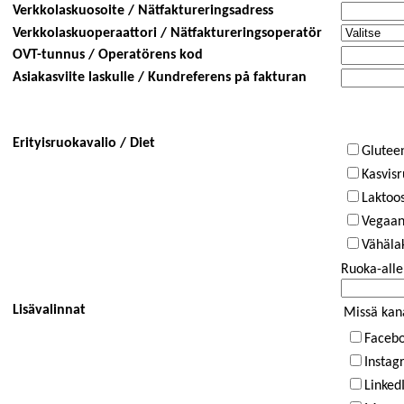
Verkkolaskuosoite / Nätfaktureringsadress
Verkkolaskuoperaattori / Nätfaktureringsoperatör
OVT-tunnus / Operatörens kod
Asiakasviite laskulle / Kundreferens på fakturan
Erityisruokavalio / Diet
Gluteen
Kasvisr
Laktoos
Vegaan
Vähälak
Ruoka-aller
Lisävalinnat
Missä kan
Faceb
Instag
Linked