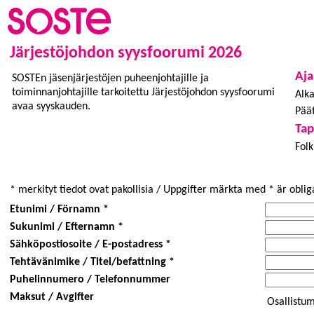
Järjestöjohdon syysfoorumi 2026
Aja
SOSTEn jäsenjärjestöjen puheenjohtajille ja
toiminnanjohtajille tarkoitettu Järjestöjohdon syysfoorumi
Alka
avaa syyskauden.
Päät
Ta
Folk
* merkityt tiedot ovat pakollisia / Uppgifter märkta med * är oblig
Etunimi / Förnamn *
Sukunimi / Efternamn *
Sähköpostiosoite / E-postadress *
Tehtävänimike / Titel/befattning *
Puhelinnumero / Telefonnummer
Maksut / Avgifter
Osallistu