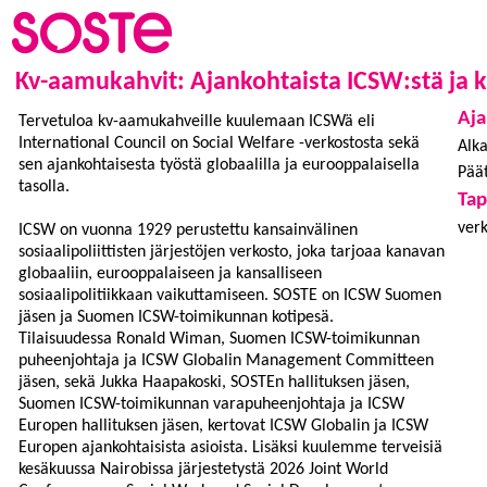
Kv-aamukahvit: Ajankohtaista ICSW:stä ja ka
Aja
Tervetuloa kv-aamukahveille kuulemaan ICSWä eli
International Council on Social Welfare -verkostosta sekä
Alka
sen ajankohtaisesta työstä globaalilla ja eurooppalaisella
Päät
tasolla.
Ta
ver
ICSW on vuonna 1929 perustettu kansainvälinen
sosiaalipoliittisten järjestöjen verkosto, joka tarjoaa kanavan
globaaliin, eurooppalaiseen ja kansalliseen
sosiaalipolitiikkaan vaikuttamiseen. SOSTE on ICSW Suomen
jäsen ja Suomen ICSW-toimikunnan kotipesä.
Tilaisuudessa Ronald Wiman, Suomen ICSW-toimikunnan
puheenjohtaja ja ICSW Globalin Management Committeen
jäsen, sekä Jukka Haapakoski, SOSTEn hallituksen jäsen,
Suomen ICSW-toimikunnan varapuheenjohtaja ja ICSW
Europen hallituksen jäsen, kertovat ICSW Globalin ja ICSW
Europen ajankohtaisista asioista. Lisäksi kuulemme terveisiä
kesäkuussa Nairobissa järjestetystä 2026 Joint World