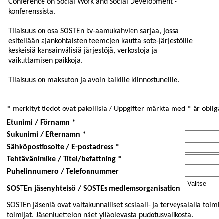
Conference on Social Work and Social Development -
konferenssista.
Tilaisuus on osa SOSTEn kv-aamukahvien sarjaa, jossa
esitellään ajankohtaisten teemojen kautta sote-järjestöille
keskeisiä kansainvälisiä järjestöjä, verkostoja ja
vaikuttamisen paikkoja.
Tilaisuus on maksuton ja avoin kaikille kiinnostuneille.
* merkityt tiedot ovat pakollisia / Uppgifter märkta med * är oblig
Etunimi / Förnamn *
Sukunimi / Efternamn *
Sähköpostiosoite / E-postadress *
Tehtävänimike / Titel/befattning *
Puhelinnumero / Telefonnummer
SOSTEn jäsenyhteisö / SOSTEs medlemsorganisation
SOSTEn jäseniä ovat valtakunnalliset sosiaali- ja terveysalalla toimi
toimijat. Jäsenluettelon näet ylläolevasta pudotusvalikosta.